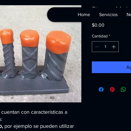
Piezas Mold
Home
Servicios
No
Precio
$0.00
Cantidad
*
Ag
cuentan con caracteristicas a
s:
o,
por ejemplo se pueden utilizar